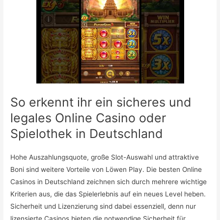
So erkennt ihr ein sicheres und
legales Online Casino oder
Spielothek in Deutschland
Hohe Auszahlungsquote, große Slot-Auswahl und attraktive
Boni sind weitere Vorteile von Löwen Play. Die besten Online
Casinos in Deutschland zeichnen sich durch mehrere wichtige
Kriterien aus, die das Spielerlebnis auf ein neues Level heben.
Sicherheit und Lizenzierung sind dabei essenziell, denn nur
lizensierte Casinos bieten die notwendige Sicherheit für