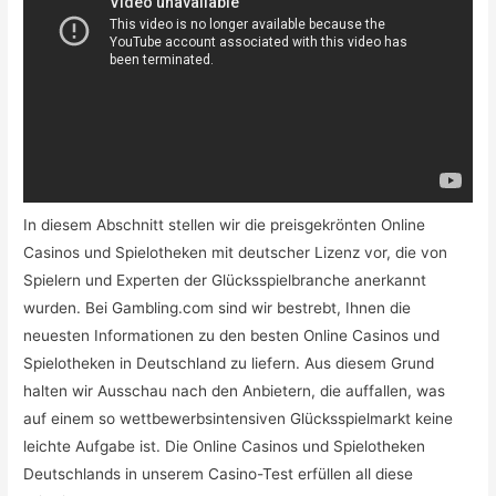
In diesem Abschnitt stellen wir die preisgekrönten Online
Casinos und Spielotheken mit deutscher Lizenz vor, die von
Spielern und Experten der Glücksspielbranche anerkannt
wurden. Bei Gambling.com sind wir bestrebt, Ihnen die
neuesten Informationen zu den besten Online Casinos und
Spielotheken in Deutschland zu liefern. Aus diesem Grund
halten wir Ausschau nach den Anbietern, die auffallen, was
auf einem so wettbewerbsintensiven Glücksspielmarkt keine
leichte Aufgabe ist. Die Online Casinos und Spielotheken
Deutschlands in unserem Casino-Test erfüllen all diese