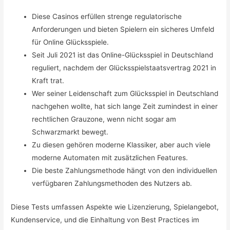
Diese Casinos erfüllen strenge regulatorische
Anforderungen und bieten Spielern ein sicheres Umfeld
für Online Glücksspiele.
Seit Juli 2021 ist das Online-Glücksspiel in Deutschland
reguliert, nachdem der Glücksspielstaatsvertrag 2021 in
Kraft trat.
Wer seiner Leidenschaft zum Glücksspiel in Deutschland
nachgehen wollte, hat sich lange Zeit zumindest in einer
rechtlichen Grauzone, wenn nicht sogar am
Schwarzmarkt bewegt.
Zu diesen gehören moderne Klassiker, aber auch viele
moderne Automaten mit zusätzlichen Features.
Die beste Zahlungsmethode hängt von den individuellen
verfügbaren Zahlungsmethoden des Nutzers ab.
Diese Tests umfassen Aspekte wie Lizenzierung, Spielangebot,
Kundenservice, und die Einhaltung von Best Practices im