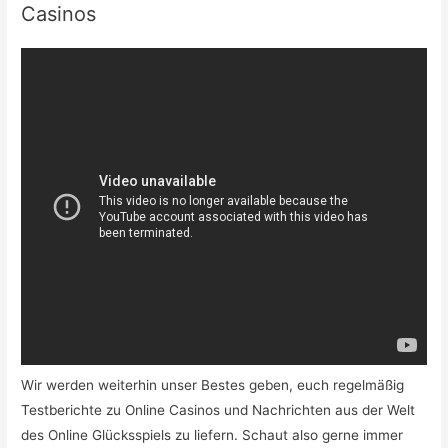
Casinos
Wir werden weiterhin unser Bestes geben, euch regelmäßig
Testberichte zu Online Casinos und Nachrichten aus der Welt
des Online Glücksspiels zu liefern. Schaut also gerne immer