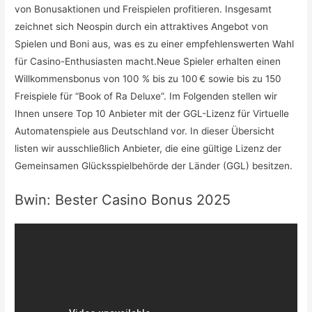
von Bonusaktionen und Freispielen profitieren. Insgesamt
zeichnet sich Neospin durch ein attraktives Angebot von
Spielen und Boni aus, was es zu einer empfehlenswerten Wahl
für Casino-Enthusiasten macht.Neue Spieler erhalten einen
Willkommensbonus von 100 % bis zu 100 € sowie bis zu 150
Freispiele für “Book of Ra Deluxe”. Im Folgenden stellen wir
Ihnen unsere Top 10 Anbieter mit der GGL-Lizenz für Virtuelle
Automatenspiele aus Deutschland vor. In dieser Übersicht
listen wir ausschließlich Anbieter, die eine gültige Lizenz der
Gemeinsamen Glücksspielbehörde der Länder (GGL) besitzen.
Bwin: Bester Casino Bonus 2025