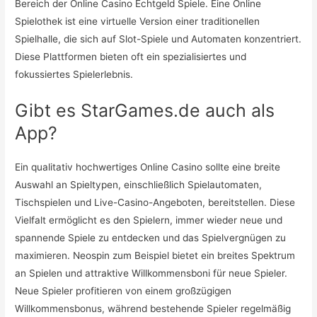
Bereich der Online Casino Echtgeld Spiele. Eine Online
Spielothek ist eine virtuelle Version einer traditionellen
Spielhalle, die sich auf Slot-Spiele und Automaten konzentriert.
Diese Plattformen bieten oft ein spezialisiertes und
fokussiertes Spielerlebnis.
Gibt es StarGames.de auch als
App?
Ein qualitativ hochwertiges Online Casino sollte eine breite
Auswahl an Spieltypen, einschließlich Spielautomaten,
Tischspielen und Live-Casino-Angeboten, bereitstellen. Diese
Vielfalt ermöglicht es den Spielern, immer wieder neue und
spannende Spiele zu entdecken und das Spielvergnügen zu
maximieren. Neospin zum Beispiel bietet ein breites Spektrum
an Spielen und attraktive Willkommensboni für neue Spieler.
Neue Spieler profitieren von einem großzügigen
Willkommensbonus, während bestehende Spieler regelmäßig