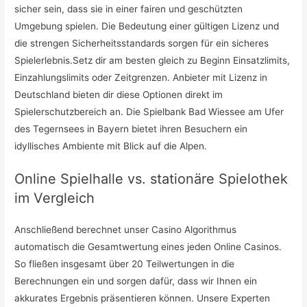
sicher sein, dass sie in einer fairen und geschützten
Umgebung spielen. Die Bedeutung einer gültigen Lizenz und
die strengen Sicherheitsstandards sorgen für ein sicheres
Spielerlebnis.Setz dir am besten gleich zu Beginn Einsatzlimits,
Einzahlungslimits oder Zeitgrenzen. Anbieter mit Lizenz in
Deutschland bieten dir diese Optionen direkt im
Spielerschutzbereich an. Die Spielbank Bad Wiessee am Ufer
des Tegernsees in Bayern bietet ihren Besuchern ein
idyllisches Ambiente mit Blick auf die Alpen.
Online Spielhalle vs. stationäre Spielothek
im Vergleich
Anschließend berechnet unser Casino Algorithmus
automatisch die Gesamtwertung eines jeden Online Casinos.
So fließen insgesamt über 20 Teilwertungen in die
Berechnungen ein und sorgen dafür, dass wir Ihnen ein
akkurates Ergebnis präsentieren können. Unsere Experten