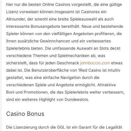
hier nur die besten Online Casinos vorgestellt, die eine gültige
Lizenz vorweisen können.Insgesamt ist Casinorex ein
Allrounder, der sowohl eine breite Spieleauswahl als auch
interessante Bonusangebote bereithält. Neue und bestehende
Spieler können von den vielfältigen Angeboten profitieren, die
ihnen zusätzliche Gewinnchancen und ein verbessertes
Spielerlebnis bieten. Die umfassende Auswahl an Slots deckt
verschiedene Themen und Spielmechaniken ab, was
sicherstellt, dass für jeden Geschmack
johnboccio.com
etwas
dabei ist. Die Benutzeroberfläche von 1Red Casino ist intuitiv
gestaltet, was eine einfache Navigation durch die
verschiedenen Spiele und Angebote ermöglicht. Attraktive
Boni und Promotionen, die das Spielerlebnis weiter verbessern,
sind ein weiteres Highlight von Dundeeslots.
Casino Bonus
Die Lizenzierung durch die GGL ist ein Garant für die Legalität