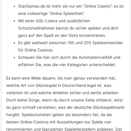
StarGames.de ist mehr als nur ein “Online Casino”; es ist
eine vollwertige “Online Spielothek”.
Mit einer GGL-Lizenz und zusätzlichen
Schutzmaßnahmen kannst du sicher spielen und dich
ganz auf den Spaß an den Slots konzentrieren.
Es gibt weltweit zwischen 150 und 200 Spieleentwickler
für Online Casinos.
Schauen Sie hier sich durch die Automatenvielfalt und
erfahren Sie, was die vier Kategorien unterscheidet.
Es kann eine Weile dauern, bis man genau verstanden hat,
welche Art von Glücksspiel in Deutschland legal ist, was
verboten ist und welche Anbieter sicher und seriös arbeiten.
Doch keine Sorge, wenn du durch unsere Seite stöberst, wirst
du ganz schnell verstehen, was der deutsche Glücksspielmarkt
hergibt. Spielautomaten gelten als besonders fair, da die
besten Online-Casinos mit Auszahlungen nur Spiele von
renommierten und lizenzierten Spieleherstellern anbieten. Der