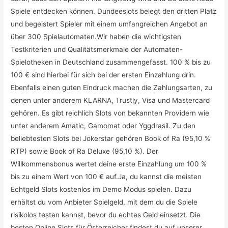
Spiele entdecken können. Dundeeslots belegt den dritten Platz
und begeistert Spieler mit einem umfangreichen Angebot an
über 300 Spielautomaten.Wir haben die wichtigsten
Testkriterien und Qualitätsmerkmale der Automaten-
Spielotheken in Deutschland zusammengefasst. 100 % bis zu
100 € sind hierbei für sich bei der ersten Einzahlung drin.
Ebenfalls einen guten Eindruck machen die Zahlungsarten, zu
denen unter anderem KLARNA, Trustly, Visa und Mastercard
gehören. Es gibt reichlich Slots von bekannten Providern wie
unter anderem Amatic, Gamomat oder Yggdrasil. Zu den
beliebtesten Slots bei Jokerstar gehören Book of Ra (95,10 %
RTP) sowie Book of Ra Deluxe (95,10 %). Der
Willkommensbonus wertet deine erste Einzahlung um 100 %
bis zu einem Wert von 100 € auf.Ja, du kannst die meisten
Echtgeld Slots kostenlos im Demo Modus spielen. Dazu
erhältst du vom Anbieter Spielgeld, mit dem du die Spiele
risikolos testen kannst, bevor du echtes Geld einsetzt. Die
besten Online Slots für Österreicher findest du auf unserer