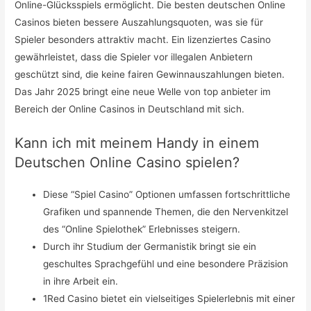
Online-Glücksspiels ermöglicht. Die besten deutschen Online
Casinos bieten bessere Auszahlungsquoten, was sie für
Spieler besonders attraktiv macht. Ein lizenziertes Casino
gewährleistet, dass die Spieler vor illegalen Anbietern
geschützt sind, die keine fairen Gewinnauszahlungen bieten.
Das Jahr 2025 bringt eine neue Welle von top anbieter im
Bereich der Online Casinos in Deutschland mit sich.
Kann ich mit meinem Handy in einem
Deutschen Online Casino spielen?
Diese “Spiel Casino” Optionen umfassen fortschrittliche
Grafiken und spannende Themen, die den Nervenkitzel
des “Online Spielothek” Erlebnisses steigern.
Durch ihr Studium der Germanistik bringt sie ein
geschultes Sprachgefühl und eine besondere Präzision
in ihre Arbeit ein.
1Red Casino bietet ein vielseitiges Spielerlebnis mit einer