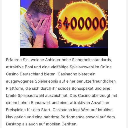
Erfahren Sie, welche Anbieter hohe Sicherheitsstandards,
attraktive Boni und eine vielfältige Spielauswahl im Online
Casino Deutschland bieten. Casinacho bietet ein
ausgewogenes Spielerlebnis auf einer benutzerfreundlichen
Plattform, die sich durch ihr solides Bonuspaket und eine
breite Spieleauswahl auszeichnet. Das Casino überzeugt mit
einem hohen Bonuswert und einer attraktiven Anzahl an
Freispielen für den Start. Casinacho legt Wert auf intuitive
Navigation und eine nahtlose Performance sowohl auf dem
Desktop als auch auf mobilen Geräten.